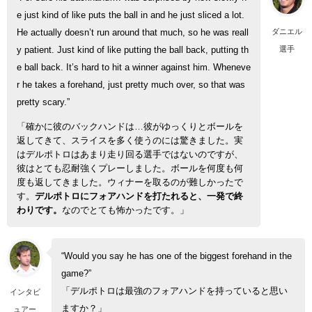
e just kind of like puts the ball in and he just sliced a lot.
ダニエル
He actually doesn’t run around that much, so he was reall
選手
y patient. Just kind of like putting the ball back, putting th
e ball back. It’s hard to hit a winner against him. Wheneve
r he takes a forehand, just pretty much over, so that was
pretty scary.”
「確かに彼のバックハンドは…彼がゆっくりとボールを
返してきて、スライスを多く使うのには驚きました。実
はデルポトロはあまり走り回る選手ではないのですが、
彼はとても忍耐強くプレーしました。ボールを何度も何
度も返してきました。ウィナーを取るのが難しかったで
す。
デルポトロにフォアハンドを打たれると、一発で終
わりです。
なのでとても怖かったです。」
“Would you say he has one of the biggest forehand in the
game?”
「デルポトロは最強のフォアハンドを持っていると思い
インタビ
ますか？」
ュアー