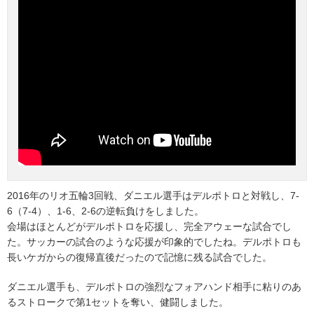
2016年のリオ五輪3回戦、ダニエル選手はデルポトロと対戦し、7‐
6（7‐4）、1‐6、2‐6の逆転負けをしました。
会場はほとんどがデルポトロを応援し、完全アウェーな試合でし
た。サッカーの試合のような応援が印象的でしたね。デルポトロも
長いケガからの復帰直後だったので記憶に残る試合でした。
ダニエル選手も、デルポトロの強烈なフォアハンド相手に粘りのあ
るストロークで第1セットを奪い、健闘しました。