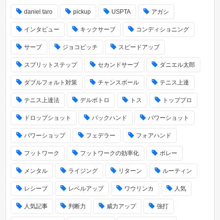
daniel taro
pickup
USPTA
アガシ
インタビュー
キックサーブ
コンディショニング
サーブ
ジョコビッチ
スピードアップ
スプリットステップ
セカンドサーブ
ダニエル太郎
ダブルフォルト対策
チャンスボール
テニス上達
テニス上達法
デルポトロ
トス
トッププロ
ドロップショット
バックハンド
パワーショット
パワーショップ
フェデラー
フォアハンド
フットワーク
フットワークの効率化
ボレー
メンタル
ライジング
リターン
ルーティン
レシーブ
レベルアップ
ワウリンカ
人気
人気記事
判断力
威力アップ
強打