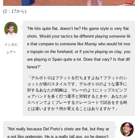
(2：17から)
“He hits quite flat, doesn’t he? His game style is very flat
shots. Would your tactics be different playing someone lik
e that compare to someone like Murray who would hit mor
インタビ
e topspin on the forehand, or if you’re playing on clay, you
ュアー
are playing in Spain quite a lot. Does that vary? Is that dif
ferent?”
「デルポトロはフラットを打ちますよね？フラットのシ
ョットが彼のスタイルです。デルポトロのような選手に
対するあなたの戦略は、マレーのようにトップスピンフ
ォアハンドを多く打つ選手と対戦するときや、あなたが
スペインでよくプレーするクレーコートで試合をする時
とは違いますか？何か変えることはありますか？」
“Not really because Del Porto’s shots are flat, but they ar
e not like underspin. He is a really tall guy, so he doesn’t