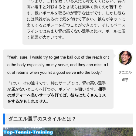
「つまり、これを観ている人たち考えてください、背の
高い選手と対戦するとき彼らは素早く動くのが苦手で
す。低いボールを取るのが苦手なはずです。しかし彼ら
には武器があるので気を付けて下さい、彼らがネットに
出てくるとボレーを打つことができます、そしてベース
ラインではあまり背の高くない選手と比べ、ボールに届
く範囲が大きいです。
“Yeah, sure. I would try to get the ball out of the reach or t
o the body especially on my serve, and they can miss a l
ダニエル
ot of returns when you hit a good serve into the body.”
選手
「はい、その通りです。特にサーブでは、背の高い選手
が届かないところへ打つか、ボディーを狙います。
相手
のボディーへ良いサーブを打てば、彼らはたくさんミス
をするかもしれません。
ダニエル選手のスタイルとは？