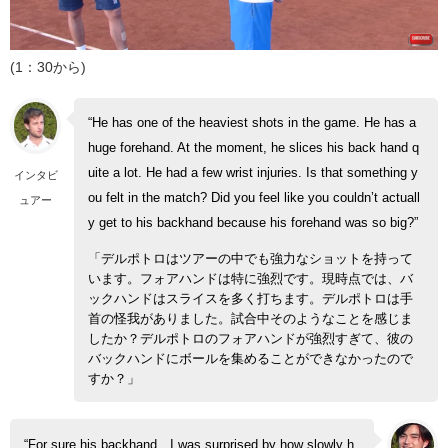
(1：30から)
“He has one of the heaviest shots in the game. He has a
huge forehand. At the moment, he slices his back hand q
uite a lot. He had a few wrist injuries. Is that something y
インタビ
ou felt in the match? Did you feel like you couldn’t actuall
ュアー
y get to his backhand because his forehand was so big?”
「デルポトロはツアーの中でも強力なショットを持って
います。フォアハンドは特に強烈です。現時点では、バ
ックハンドはスライスを多く打ちます。デルポトロは手
首の怪我がありました。試合中そのようなことを感じま
したか？デルポトロのフォアハンドが強烈すぎて、彼の
バックハンドにボールを集めることができなかったので
すか？」
“For sure his backhand…I was surprised by how slowly h