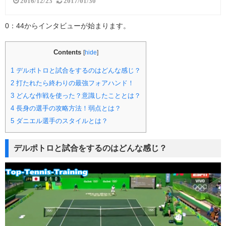
2016/12/23
2017/01/30
0：44からインタビューが始まります。
Contents
[
hide
]
1
デルポトロと試合をするのはどんな感じ？
2
打たれたら終わりの最強フォアハンド！
3
どんな作戦を使った？意識したこととは？
4
長身の選手の攻略方法！弱点とは？
5
ダニエル選手のスタイルとは？
デルポトロと試合をするのはどんな感じ？