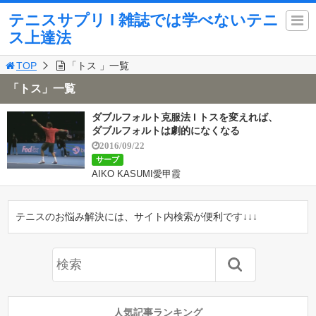
テニスサプリ l 雑誌では学べないテニ
ス上達法
TOP
「トス 」一覧
「トス」一覧
ダブルフォルト克服法 l トスを変えれば、
ダブルフォルトは劇的になくなる
2016/09/22
サーブ
AIKO KASUMI愛甲霞
テニスのお悩み解決には、サイト内検索が便利です↓↓↓
人気記事ランキング