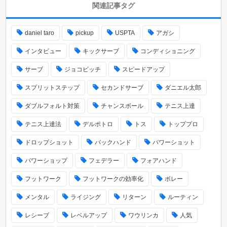
関連記事タグ
daniel taro
pickup
USPTA
アガシ
インタビュー
キックサーブ
コンディショニング
サーブ
ジョコビッチ
スピードアップ
スプリットステップ
セカンドサーブ
ダニエル太郎
ダブルフォルト対策
チャンスボール
テニス上達
テニス上達法
デルポトロ
トス
トッププロ
ドロップショット
バックハンド
パワーショット
パワーショップ
フェデラー
フォアハンド
フットワーク
フットワークの効率化
ボレー
メンタル
ライジング
リターン
ルーティン
レシーブ
レベルアップ
ワウリンカ
人気