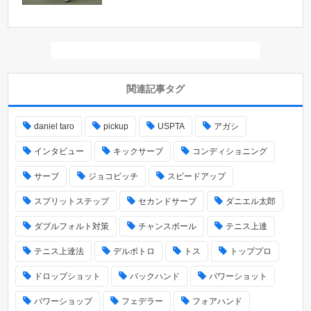
関連記事タグ
daniel taro
pickup
USPTA
アガシ
インタビュー
キックサーブ
コンディショニング
サーブ
ジョコビッチ
スピードアップ
スプリットステップ
セカンドサーブ
ダニエル太郎
ダブルフォルト対策
チャンスボール
テニス上達
テニス上達法
デルポトロ
トス
トッププロ
ドロップショット
バックハンド
パワーショット
パワーショップ
フェデラー
フォアハンド