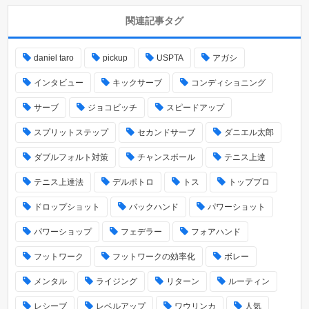
関連記事タグ
daniel taro
pickup
USPTA
アガシ
インタビュー
キックサーブ
コンディショニング
サーブ
ジョコビッチ
スピードアップ
スプリットステップ
セカンドサーブ
ダニエル太郎
ダブルフォルト対策
チャンスボール
テニス上達
テニス上達法
デルポトロ
トス
トッププロ
ドロップショット
バックハンド
パワーショット
パワーショップ
フェデラー
フォアハンド
フットワーク
フットワークの効率化
ボレー
メンタル
ライジング
リターン
ルーティン
レシーブ
レベルアップ
ワウリンカ
人気